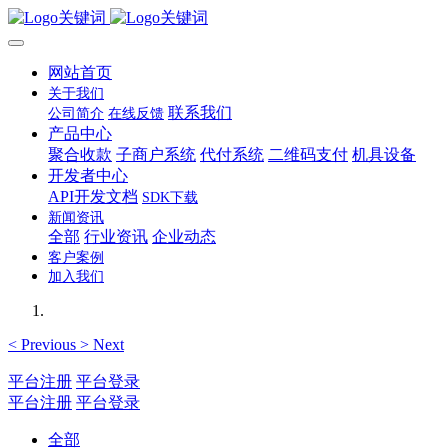
网站首页
关于我们
联系我们
公司简介
在线反馈
产品中心
聚合收款
子商户系统
代付系统
二维码支付
机具设备
开发者中心
API开发文档
SDK下载
新闻资讯
全部
行业资讯
企业动态
客户案例
加入我们
<
Previous
>
Next
平台注册
平台登录
平台注册
平台登录
全部