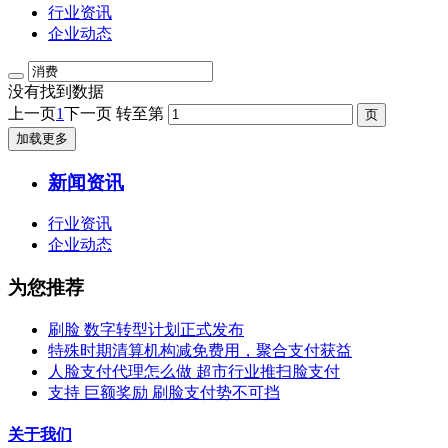
行业资讯
企业动态
没有找到数据
上一页
1
下一页
转至第
加载更多
新闻资讯
行业资讯
企业动态
为您推荐
刷脸 数字转型计划正式发布
特殊时期清算机构减免费用，聚合支付获益
人脸支付代理怎么做 超市行业推扫脸支付
支持 巨额奖励 刷脸支付势不可挡
关于我们