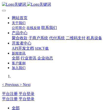
网站首页
关于我们
联系我们
公司简介
在线反馈
产品中心
聚合收款
子商户系统
代付系统
二维码支付
机具设备
开发者中心
API开发文档
SDK下载
新闻资讯
全部
行业资讯
企业动态
客户案例
加入我们
<
Previous
>
Next
平台注册
平台登录
平台注册
平台登录
全部