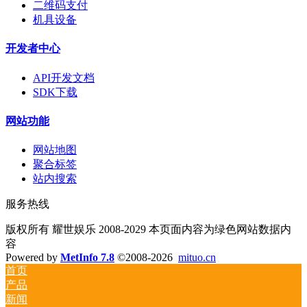
二维码支付
机具设备
开发者中心
API开发文档
SDK下载
网站功能
网站地图
聚合标签
站内搜索
服务热线
版权所有 耀世娱乐 2008-2029 本页面内容为绿色网站数据内
容
Powered by
MetInfo 7.8
©2008-2026
mituo.cn
首页
产品
新闻