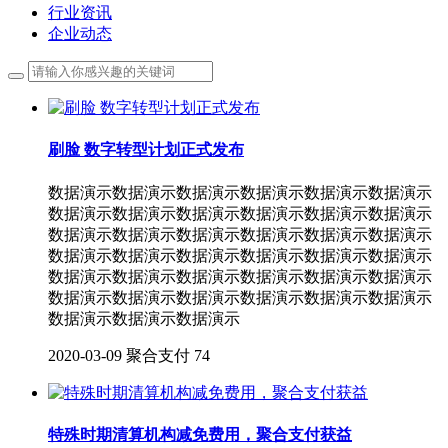
行业资讯
企业动态
刷脸 数字转型计划正式发布
数据演示数据演示数据演示数据演示数据演示数据演示
数据演示数据演示数据演示数据演示数据演示数据演示
数据演示数据演示数据演示数据演示数据演示数据演示
数据演示数据演示数据演示数据演示数据演示数据演示
数据演示数据演示数据演示数据演示数据演示数据演示
数据演示数据演示数据演示数据演示数据演示数据演示
数据演示数据演示数据演示
2020-03-09
聚合支付
74
特殊时期清算机构减免费用，聚合支付获益